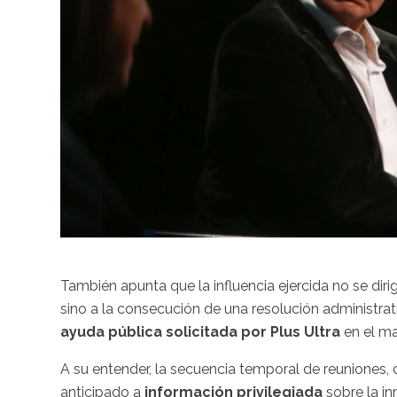
También apunta que la influencia ejercida no se diri
sino a la consecución de una resolución administrat
ayuda pública solicitada por Plus Ultra
en el m
A su entender, la secuencia temporal de reuniones,
anticipado a
información privilegiada
sobre la i