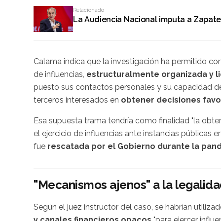
Relacionado
La Audiencia Nacional imputa a Zapater
Calama indica que la investigación ha permitido cons
de influencias,
estructuralmente organizada y l
puesto sus contactos personales y su capacidad de 
terceros interesados en
obtener decisiones fav
Esa supuesta trama tendría como finalidad "la obt
el ejercicio de influencias ante instancias públicas e
fue
rescatada por el Gobierno durante la pan
"Mecanismos ajenos" a la legalid
Según el juez instructor del caso, se habrían utiliza
y canales financieros opacos
"para ejercer influe