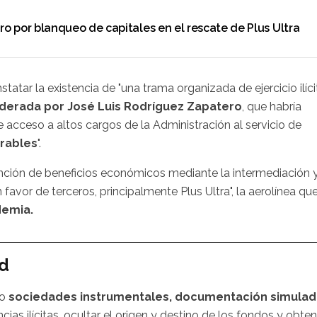
o por blanqueo de capitales en el rescate de Plus Ultra
tatar la existencia de "una trama organizada de ejercicio ilíci
iderada por José Luis Rodríguez Zapatero
, que habría
acceso a altos cargos de la Administración al servicio de
orables
".
ención de beneficios económicos mediante la intermediación 
n favor de terceros, principalmente Plus Ultra", la aerolínea qu
demia.
ad
do
sociedades instrumentales, documentación simulad
ncias ilícitas, ocultar el origen y destino de los fondos y obte