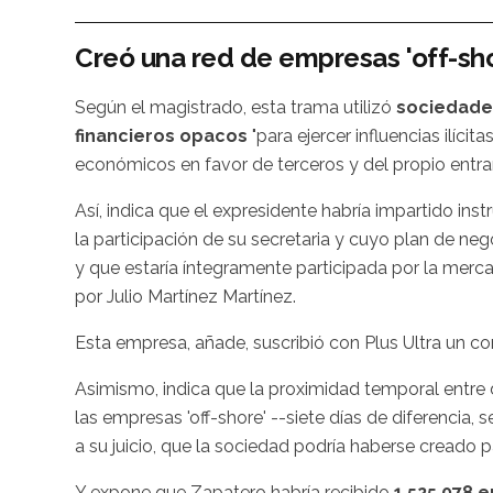
Creó una red de empresas 'off-sh
Según el magistrado, esta trama utilizó
sociedade
financieros opacos
"para ejercer influencias ilícit
económicos en favor de terceros y del propio entr
Así, indica que el expresidente habría impartido ins
la participación de su secretaria y cuyo plan de ne
y que estaría íntegramente participada por la merc
por Julio Martínez Martínez.
Esta empresa, añade, suscribió con Plus Ultra un con
Asimismo, indica que la proximidad temporal entre d
las empresas 'off-shore' --siete días de diferencia,
a su juicio, que la sociedad podría haberse creado p
Y expone que Zapatero habría recibido
1.525.078 