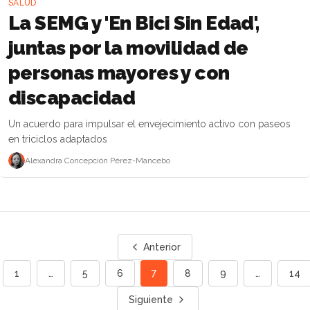
SALUD
La SEMG y 'En Bici Sin Edad',
juntas por la movilidad de
personas mayores y con
discapacidad
Un acuerdo para impulsar el envejecimiento activo con paseos
en triciclos adaptados
Alexandra Concepción Pérez-Mancebo
Anterior
7
1
…
5
6
8
9
…
14
Siguiente