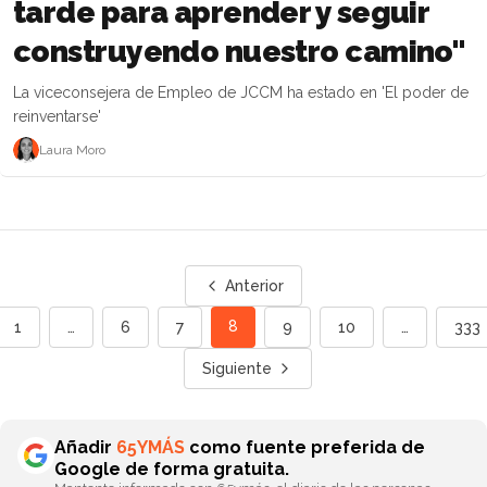
tarde para aprender y seguir
construyendo nuestro camino"
La viceconsejera de Empleo de JCCM ha estado en 'El poder de
reinventarse'
Laura Moro
Anterior
8
1
…
6
7
9
10
…
333
Siguiente
Añadir
65YMÁS
como fuente preferida de
Google de forma gratuita.