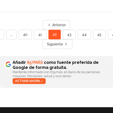
Anterior
42
1
…
40
41
43
44
45
Siguiente
Añadir
65YMÁS
como fuente preferida de
Google de forma gratuita.
Mantente informado con 65ymás, el diario de las personas
mayores. Pensiones, salud y ocio sénior.
ACTIVAR AHORA