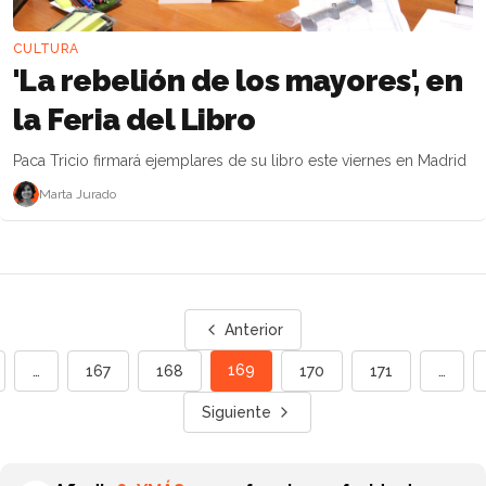
CULTURA
'La rebelión de los mayores', en
la Feria del Libro
Paca Tricio firmará ejemplares de su libro este viernes en Madrid
Marta Jurado
Anterior
169
…
167
168
170
171
…
Siguiente