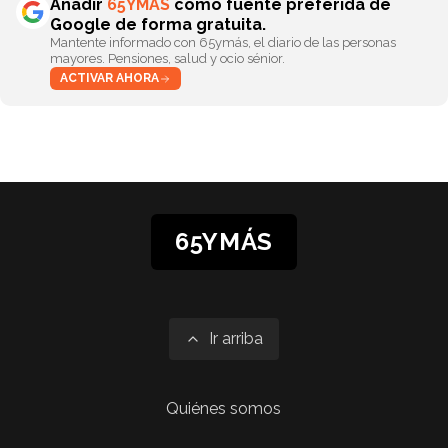
Añadir
65YMÁS
como fuente preferida de
Google de forma gratuita.
Mantente informado con 65ymás, el diario de las personas
mayores. Pensiones, salud y ocio sénior.
ACTIVAR AHORA
65YMÁS
Ir arriba
Quiénes somos