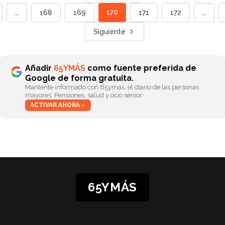
170
…
168
169
171
172
…
Siguiente
Añadir
65YMÁS
como fuente preferida de
Google de forma gratuita.
Mantente informado con 65ymás, el diario de las personas
mayores. Pensiones, salud y ocio sénior.
ACTIVAR AHORA
65YMÁS