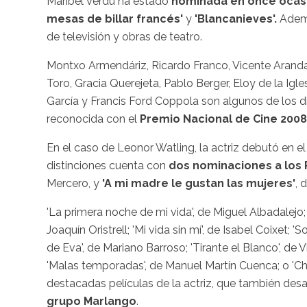
Maribel Verdú ha estado
nominada en once ocas
mesas de billar francés'
y
'Blancanieves'.
Ademá
de televisión y obras de teatro.
Montxo Armendáriz, Ricardo Franco, Vicente Aranda
Toro, Gracia Querejeta, Pablo Berger, Eloy de la Igl
García y Francis Ford Coppola son algunos de los di
reconocida con el
Premio Nacional de Cine 2008
En el caso de Leonor Watling, la actriz debutó en el
distinciones cuenta con
dos nominaciones a los
Mercero, y
'A mi madre le gustan las mujeres'
, 
'La primera noche de mi vida', de Miguel Albadalejo;
Joaquín Oristrell; 'Mi vida sin mí', de Isabel Coixet; 
de Eva', de Mariano Barroso; 'Tirante el Blanco', de 
'Malas temporadas', de Manuel Martín Cuenca; o 'Chi
destacadas películas de la actriz, que también desa
grupo Marlango
.