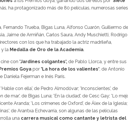
iones
a los Premios Goya, ganando dos de ellos por
'Siete
s, ha protagonizado más de 80 películas, numerosas series
, Fernando Trueba, Bigas Luna, Alfonso Cuarón, Guillermo de
esia, Jaime de Armiñán, Carlos Saura, Andy Muschietti, Rodrigo
rectores con los que ha trabajado la actriz madrileña,
y la
Medalla de Oro de la Academia
.
 cine con
'Jardines colgantes',
de Pablo Llorca, y entre sus
 Premios Goya
por
'La hora de los valientes'
, de Antonio
de Daniela Fejerman e Inés París.
 'Hable con ella', de Pedro Almodóvar; 'Inconscientes', de
'Son de mar', de Bigas Luna; 'En la ciudad', de Cesc Gay; 'Lo mej
Vicente Aranda; 'Los crímenes de Oxford', de Álex de la Iglesia;
nas', de Arantxa Echevarría, son algunas de las películas
rrolla una
carrera musical como cantante y letrista del