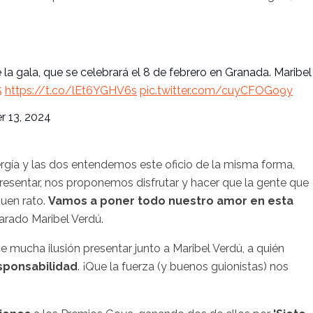
e la gala, que se celebrará el 8 de febrero en Granada. Maribel
5
https://t.co/lEt6YGHV6s
pic.twitter.com/cuyCFOGo9y
 13, 2024
gía y las dos entendemos este oficio de la misma forma,
resentar, nos proponemos disfrutar y hacer que la gente que
buen rato.
Vamos a poner todo nuestro amor en esta
larado Maribel Verdú.
e mucha ilusión presentar junto a Maribel Verdú, a quién
esponsabilidad
. ¡Que la fuerza (y buenos guionistas) nos