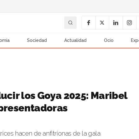
omía
Sociedad
Actualidad
Ocio
Exp
ucir los Goya 2025: Maribel
 presentadoras
trices hacen de anfitrionas de la gala