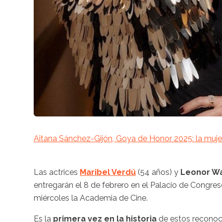
Aitana Sánchez-Gijón, Goya de Honor 2025: la mujer
Las actrices
Maribel Verdú
(54 años) y
Leonor Wa
entregarán el 8 de febrero en el Palacio de Congre
miércoles la Academia de Cine.
Es la
primera vez en la historia
de estos reconocim