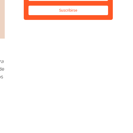
Suscribirse
ra
de
os