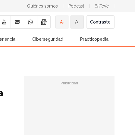
Quiénes somos
|
Podcast
|
65TeVe
|
A
A-
Contraste
eriencia
Ciberseguridad
Practicopedia
a