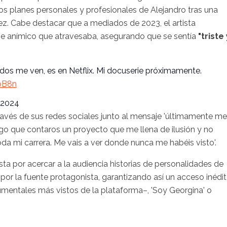
os planes personales y profesionales de Alejandro tras una
 vez. Cabe destacar que a mediados de 2023, el artista
je anímico que atravesaba, asegurando que se sentía
"triste 
dos me ven, es en Netflix. Mi docuserie próximamente.
pB8n
 2024
ravés de sus redes sociales junto al mensaje 'últimamente me
ngo que contaros un proyecto que me llena de ilusión y no
da mi carrera. Me vais a ver donde nunca me habéis visto'.
ta por acercar a la audiencia historias de personalidades de
 por la fuente protagonista, garantizando así un acceso inédi
umentales más vistos de la plataforma–, 'Soy Georgina' o