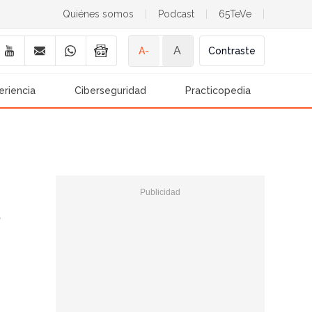
Quiénes somos
|
Podcast
|
65TeVe
|
A
A-
Contraste
eriencia
Ciberseguridad
Practicopedia
s