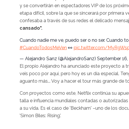
y se convertirán en espectadores VIP de los próxim
etapa difícil, sobre la que se sincerará por primera
confesaba a través de sus redes el delicado mensa
cansado".
Cuando nadie me ve, puedo ser o no ser. Cuando to
#CuandoTodosMeVen
👀
pic.twitter.com/MyRgWs
— Alejandro Sanz (@AlejandroSanz)
September 16,
El propio Alejandro ha anunciado este proyecto a t
veis poco por aquí, pero hoy es un día especial. Te
aguanto más... Voy a hacer el tour más grande de to
Con proyectos como este, Netflix continúa su apues
talla e influencia mundiales contadas o autorizadas
a su vida. Es el caso de 'Beckham' –uno de los doc
'Simon Biles: Rising'.