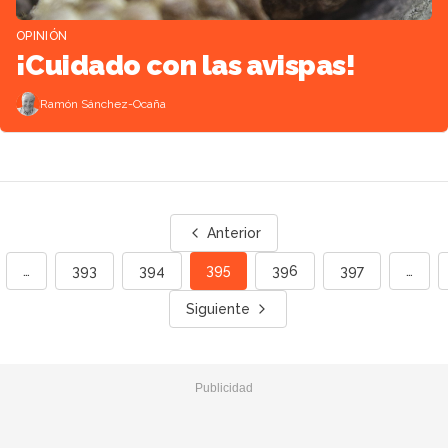
OPINIÓN
¡Cuidado con las avispas!
Ramón Sánchez-Ocaña
Anterior
395
…
393
394
396
397
…
Siguiente