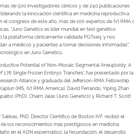
, más de 500 investigadores clínicos y de 240 publicaciones
liderando la innovación científica en medicina reproductiva
 En el congreso de este año, más de 100 expertos de IVI RMA 
cas. “Juno Genetics es líder mundial en test genético
do la plataforma clínicamente validada PGTseq, y nos
dan a médicos y pacientes a tomar decisiones informadas”,
ecnológico en Juno Genetics.
eproductive Potential of Non-Mosaic Segmental Aneuploidy: A
 176 Single Frozen Embryo Transfers', fue presentado por la
Research Alliance y graduada del Jefferson-RMA Fellowship
Kaplun (MS, IVI RMA America), David Ferrando, Yiping Zhan
palbo (PhD), Chaim Jalas (Juno Genetics) y Richard T. Scott
kkas, PhD, Director Científico de Boston IVF, recibió el
 de los reconocimientos más prestigiosos en medicina
 daño en el ADN espermático, la fecundación, el desarrollo