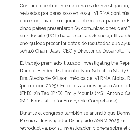
Con cinco centros internacionales de investigación
revisadas por pares solo en 2024, IVI RMA continúa 
con el objetivo de mejorar la atención al paciente.
cinco países presentaron 65 comunicaciones científi
embrionario (PGT) basado en la evidencia, utilizan
enorgullece presentar datos de resultados que ayu
señaló Chaim Jalas, CEO y Director de Desarrollo T
El trabajo premiado, titulado 'Investigating the R
Double-Blinded, Multicenter Non-Selection Study Of
Dra. Stephanie Willson, médica de IVI RMA Global 
(promoción 2025). Entre los autores figuran Amber 
(PhD), Xin Tao (PhD), Emily Mounts (MS), Antonio Ca
(MD, Foundation for Embryonic Competence).
Durante el congreso también se anunció que Denny Sa
Premio al Investigador Distinguido ASRM 2025, uno
reproductiva, por su investigación pionera sobre el