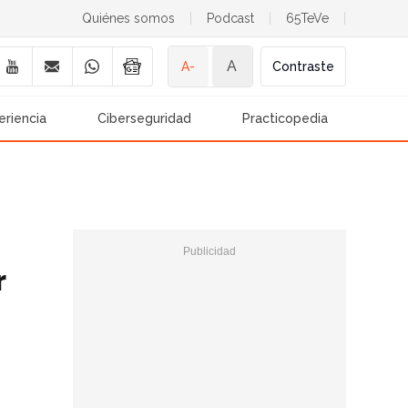
Quiénes somos
|
Podcast
|
65TeVe
|
A
A-
Contraste
eriencia
Ciberseguridad
Practicopedia
r