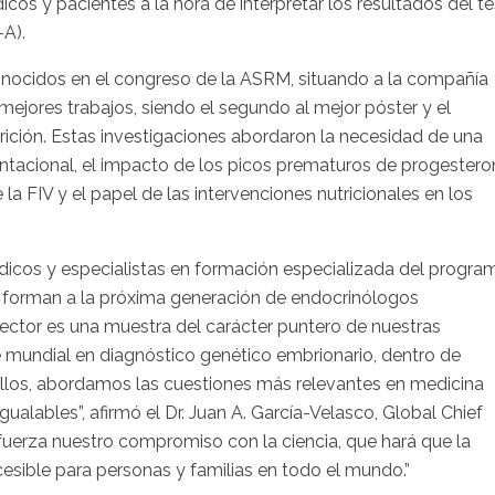
cos y pacientes a la hora de interpretar los resultados del te
-A).
onocidos en el congreso de la ASRM, situando a la compañía
ejores trabajos, siendo el segundo al mejor póster y el
rición. Estas investigaciones abordaron la necesidad de una
ntacional, el impacto de los picos prematuros de progestero
la FIV y el papel de las intervenciones nutricionales en los
édicos y especialistas en formación especializada del progra
 forman a la próxima generación de endocrinólogos
sector es una muestra del carácter puntero de nuestras
e mundial en diagnóstico genético embrionario, dentro de
 ellos, abordamos las cuestiones más relevantes en medicina
gualables”, afirmó el Dr. Juan A. García-Velasco, Global Chief
refuerza nuestro compromiso con la ciencia, que hará que la
esible para personas y familias en todo el mundo.”