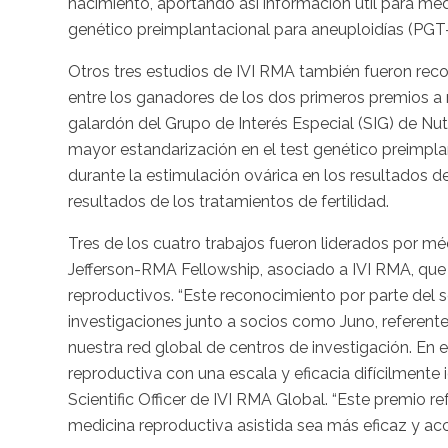
nacimiento, aportando así información útil para médi
genético preimplantacional para aneuploidías (PGT
Otros tres estudios de IVI RMA también fueron rec
entre los ganadores de los dos primeros premios a m
galardón del Grupo de Interés Especial (SIG) de Nut
mayor estandarización en el test genético preimpla
durante la estimulación ovárica en los resultados de 
resultados de los tratamientos de fertilidad.
Tres de los cuatro trabajos fueron liderados por m
Jefferson-RMA Fellowship, asociado a IVI RMA, que
reproductivos. “Este reconocimiento por parte del 
investigaciones junto a socios como Juno, referent
nuestra red global de centros de investigación. En
reproductiva con una escala y eficacia difícilmente i
Scientific Officer de IVI RMA Global. “Este premio 
medicina reproductiva asistida sea más eficaz y acc