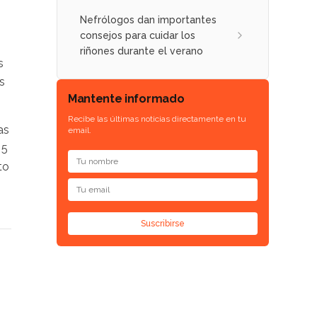
Nefrólogos dan importantes
consejos para cuidar los
riñones durante el verano
s
s
Mantente informado
Recibe las últimas noticias directamente en tu
as
email.
 5
to
Suscribirse