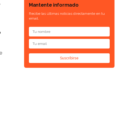
e
Mantente informado
Recibe las últimas noticias directamente en tu
email.
o
e
Suscribirse