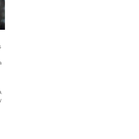
s
a
,
y