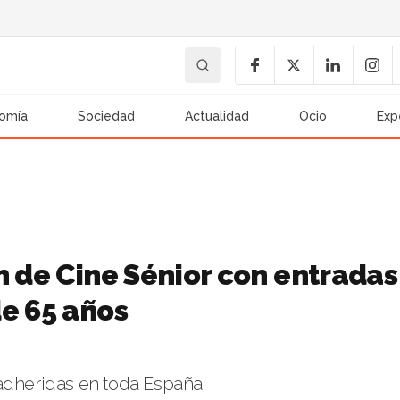
omía
Sociedad
Actualidad
Ocio
Exp
n de Cine Sénior con entradas
de 65 años
 adheridas en toda España