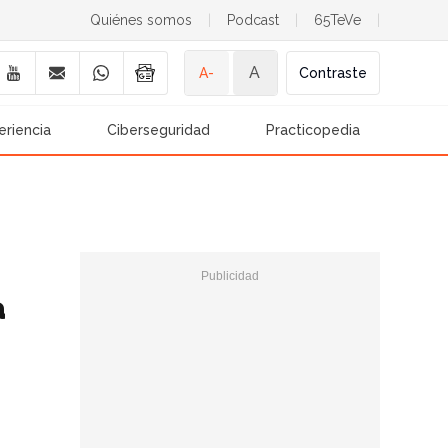
Quiénes somos
|
Podcast
|
65TeVe
|
A
A-
Contraste
eriencia
Ciberseguridad
Practicopedia
a