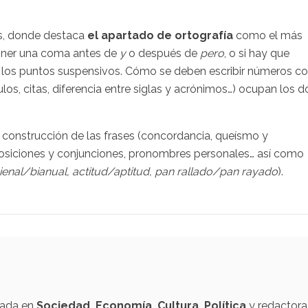
los, donde destaca
el apartado de ortografía
como el más
poner una coma antes de
y
o después de
pero
, o si hay que
 los puntos suspensivos. Cómo se deben escribir números c
tulos, citas, diferencia entre siglas y acrónimos…) ocupan los d
 construcción de las frases (concordancia, queísmo y
posiciones y conjunciones, pronombres personales… así como
ienal/bianual, actitud/aptitud, pan rallado/pan rayado
).
izada en
Sociedad, Economía, Cultura, Política
y redactora