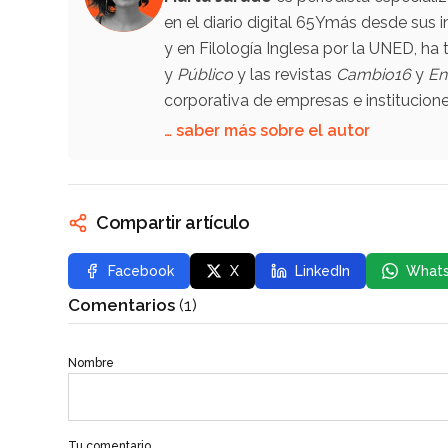
en el diario digital 65Ymás desde sus i
y en Filología Inglesa por la UNED, h
y
Público
y las revistas
Cambio16
y
En
corporativa de empresas e institucio
… saber más sobre el autor
Compartir artículo
Facebook
X
LinkedIn
What
Comentarios
(1)
Nombre
Tu comentario