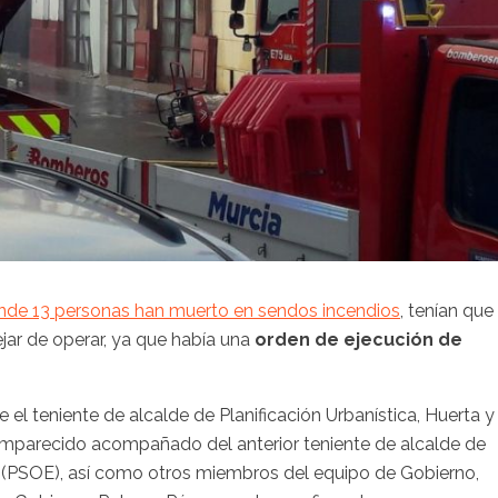
nde 13 personas han muerto en sendos incendios
, tenían que
ar de operar, ya que había una
orden de ejecución de
el teniente de alcalde de Planificación Urbanística, Huerta y
omparecido acompañado del anterior teniente de alcalde de
 (PSOE), así como otros miembros del equipo de Gobierno,