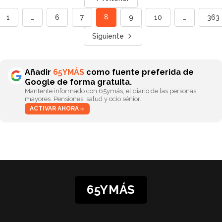
8
1
…
6
7
9
10
…
363
Siguiente
Añadir
65YMÁS
como fuente preferida de
Google de forma gratuita.
Mantente informado con 65ymás, el diario de las personas
mayores. Pensiones, salud y ocio sénior.
ACTIVAR AHORA
65YMÁS