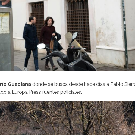
río Guadiana
donde se busca desde hace días a Pablo Sierr
do a Europa Press fuentes policiales.