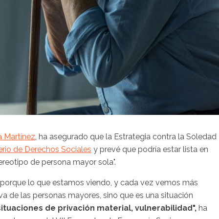
 Martínez
, ha asegurado que la Estrategia contra la Soledad
erio de Derechos Sociales
y prevé que podría estar lista en
tereotipo de persona mayor sola".
, porque lo que estamos viendo, y cada vez vemos más
iva de las personas mayores, sino que es una situación
situaciones de privación material, vulnerabilidad",
ha