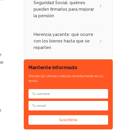
Seguridad Social: quiénes
pueden firmarlos para mejorar
la pensión
Herencia yacente: qué ocurre
con los bienes hasta que se
reparten
e
ue
Mantente informado
Recibe las últimas noticias directamente en tu
email.
n
Suscribirse