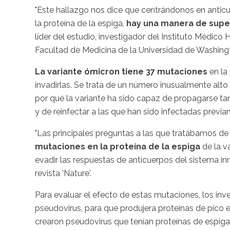
"Este hallazgo nos dice que centrándonos en anticu
la proteína de la espiga,
hay una manera de supera
líder del estudio, investigador del Instituto Médic
Facultad de Medicina de la Universidad de Washingt
La variante ómicron tiene 37 mutaciones
en la 
invadirlas. Se trata de un número inusualmente alt
por qué la variante ha sido capaz de propagarse ta
y de reinfectar a las que han sido infectadas previ
"Las principales preguntas a las que tratábamos de
mutaciones en la proteína de la espiga
de la v
evadir las respuestas de anticuerpos del sistema inm
revista 'Nature'.
Para evaluar el efecto de estas mutaciones, los inv
pseudovirus, para que produjera proteínas de pico e
crearon pseudovirus que tenían proteínas de espiga