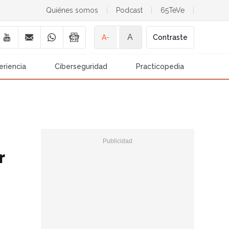
Quiénes somos
|
Podcast
|
65TeVe
|
A
A-
Contraste
eriencia
Ciberseguridad
Practicopedia
r