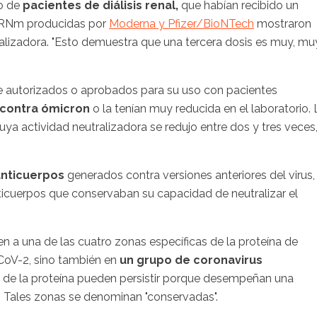
po de
pacientes de diálisis renal,
que habían recibido un
 ARNm producidas por
Moderna y Pfizer/BioNTech
mostraron
ralizadora. "Esto demuestra que una tercera dosis es muy, mu
e autorizados o aprobados para su uso con pacientes
 contra ómicron
o la tenían muy reducida en el laboratorio. 
ya actividad neutralizadora se redujo entre dos y tres veces
anticuerpos
generados contra versiones anteriores del virus,
nticuerpos que conservaban su capacidad de neutralizar el
n a una de las cuatro zonas específicas de la proteína de
-CoV-2, sino también en
un grupo de coronavirus
s de la proteína pueden persistir porque desempeñan una
n. Tales zonas se denominan "conservadas".