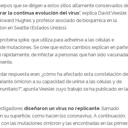
erpos que se dirigen a estos sitios altamente conservados d
r la continua evolución del virus
", explica David Veesler,
o Howard Hughes y profesor asociado de bioquímica en la
on en Seattle (Estados Unidos).
proteína spike, que utiliza para adherirse a las células e
o de mutaciones. Se cree que estos cambios explican en parte
n rápidamente, de infectar a personas que han sido vacunad
amente.
 dar respuesta eran: ¿cómo ha afectado esta constelación de
ariante ómicron a su capacidad de unirse a las células y de
unitario?", apunta Veesler, cuyo trabajo se ha publicado en la
estigadores
diseñaron un virus no replicante
, llamado
n su superficie, como hacen los coronavirus. A continuación,
 con las mutaciones ómicron y las encontradas en las primer