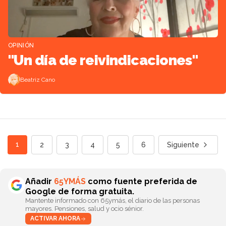
OPINIÓN
"Un día de reivindicaciones"
Beatriz Cano
1
2
3
4
5
6
Siguiente
Añadir
65YMÁS
como fuente preferida de
Google de forma gratuita.
Mantente informado con 65ymás, el diario de las personas
mayores. Pensiones, salud y ocio sénior.
ACTIVAR AHORA