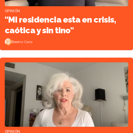
OPINIÓN
"Mi residencia esta en crisis,
caótica y sin tino"
Beatriz Cano
OPINIÓN