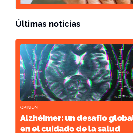
Últimas noticias
OPINIÓN
Alzhéimer: un desafío globa
en el cuidado de la salud