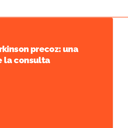
árkinson precoz: una
 la consulta