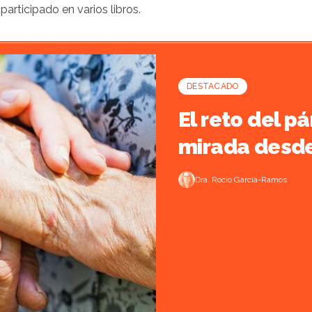
participado en varios libros.
DESTACADO
El reto del p
mirada desde
Dra. Rocío García-Ramos