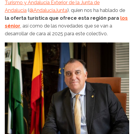
Turismo y Andalucía Exterior de la Junta de
Andalucía
(
@AndaluciaJunta
), quien nos ha hablado de
la oferta turística que ofrece esta región para
los
sénior
, así como de las novedades que se van a
desarrollar de cara al 2025 para este colectivo.