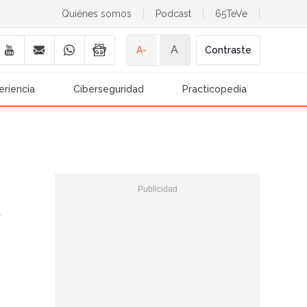
Quiénes somos
|
Podcast
|
65TeVe
|
A
A-
Contraste
eriencia
Ciberseguridad
Practicopedia
s