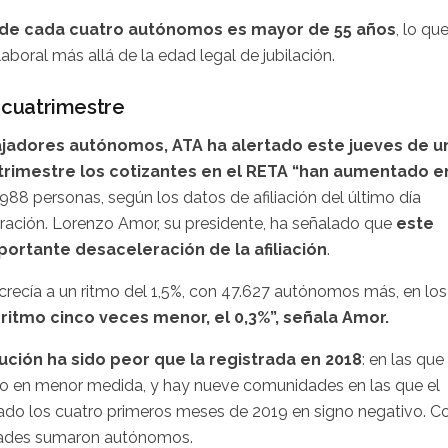
de cada cuatro autónomos es mayor de 55 años
, lo qu
aboral más allá de la edad legal de jubilación.
l cuatrimestre
bajadores autónomos, ATA ha alertado este jueves de u
trimestre los cotizantes en el RETA “han aumentado e
62.988 personas, según los datos de afiliación del último día
deración. Lorenzo Amor, su presidente, ha señalado que
este
ortante desaceleración de la afiliación
.
crecía a un ritmo del 1,5%, con 47.627 autónomos más, en los
ritmo cinco veces menor, el 0,3%”, señala Amor.
ción ha sido peor que la registrada en 2018
: en las que
 en menor medida, y hay nueve comunidades en las que el
do los cuatro primeros meses de 2019 en signo negativo. C
idades sumaron autónomos.