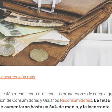
la encarece aún más
s están menos contentos con sus proveedores de energía q
ción de Consumidores y Usuarios (
@consumidores
).
La falta
 que aumentaron hasta un 80% de media
,
y la incorrecta