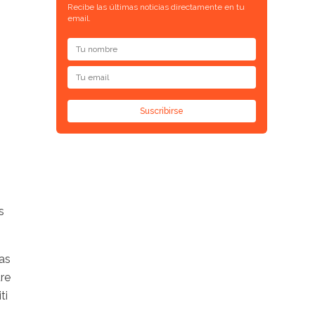
Recibe las últimas noticias directamente en tu
email.
Suscribirse
s
as
tre
ti