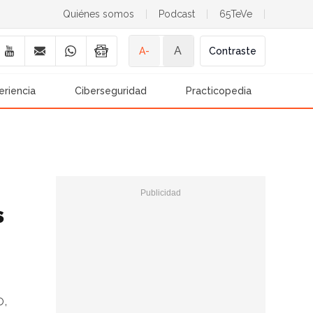
Quiénes somos
|
Podcast
|
65TeVe
|
A
A-
Contraste
eriencia
Ciberseguridad
Practicopedia
s
o,