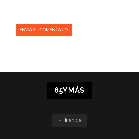
65YMÁS
Ir arriba