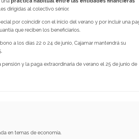
n una
práctica habitual entre las entidades financieras
s dirigidas al colectivo sénior.
cial por coincidir con el inicio del verano y por incluir una p
ntía que reciben los beneficiarios.
bono a los días 22 o 24 de junio, Cajamar mantendrá su
5.
a pensión y la paga extraordinaria de verano el 25 de junio de
zada en temas de economía.