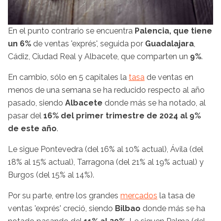
En el punto contrario se encuentra
Palencia, que tiene
un 6%
de ventas 'exprés', seguida por
Guadalajara
,
Cádiz, Ciudad Real y Albacete, que comparten un
9%
.
En cambio, sólo en 5 capitales la
tasa
de ventas en
menos de una semana se ha reducido respecto al año
pasado, siendo
Albacete
donde más se ha notado, al
pasar del
16% del primer trimestre de 2024 al 9%
de este año
.
Le sigue Pontevedra (del 16% al 10% actual), Ávila (del
18% al 15% actual), Tarragona (del 21% al 19% actual) y
Burgos (del 15% al 14%).
Por su parte, entre los grandes
mercados
la tasa de
ventas 'exprés' creció, siendo
Bilbao
donde más se ha