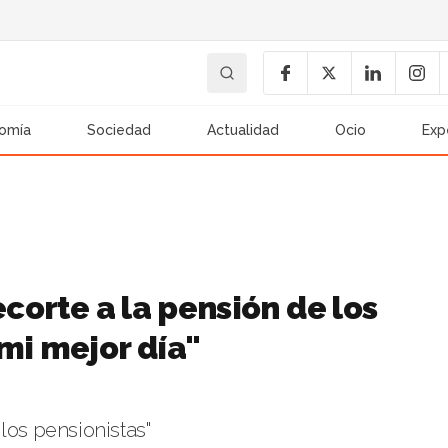
omía
Sociedad
Actualidad
Ocio
Exp
ecorte a la pensión de los
mi mejor día"
los pensionistas"