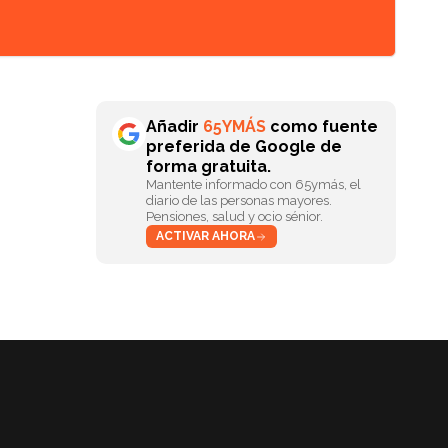
Añadir
65YMÁS
como fuente
preferida de Google de
forma gratuita.
Mantente informado con 65ymás, el
diario de las personas mayores.
Pensiones, salud y ocio sénior.
ACTIVAR AHORA