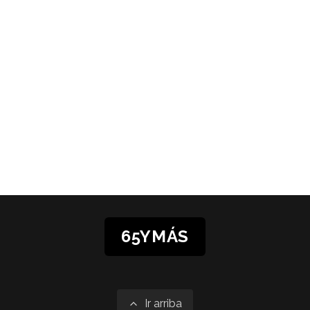
65YMÁS
Ir arriba