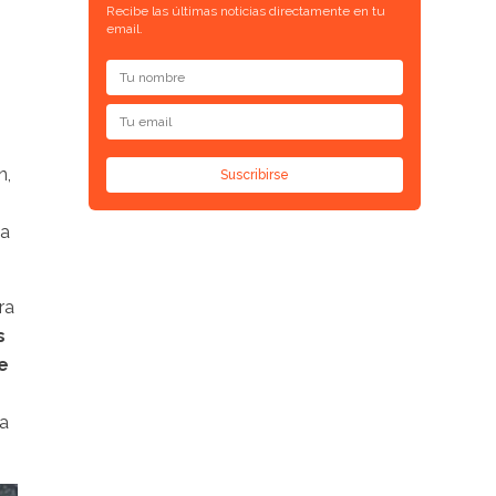
Recibe las últimas noticias directamente en tu
email.
n,
Suscribirse
ma
ra
s
e
na