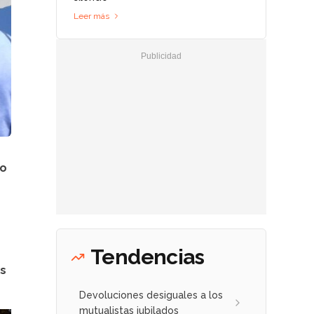
Leer más
yo
Tendencias
es
Devoluciones desiguales a los
mutualistas jubilados