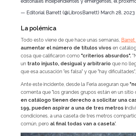
editoriales independientes y emergentes, el próxim
— Editorial Barrett (@LibrosBarrett)
March 28, 2023
La polémica
Todo esto viene de que hace unas semanas,
Barret
aumentar el número de títulos vivos
en catálog
cosa que calificaron como
"criterios absurdos".
"N
un
trato injusto, desigual y arbitrario
que no lle
que esa acusación "es falsa" y que "hay dificultades"
Ante este incidente, desde la Feria aseguran que
"no
comenta que "los grandes grupos están en un sitio 
en catálogo tienen derecho a solicitar una c
199, pueden aspirar a una de tres metros i
ndiv
condiciones, a una caseta de tres metros compartid
común, pero
al final todas van a caseta
".