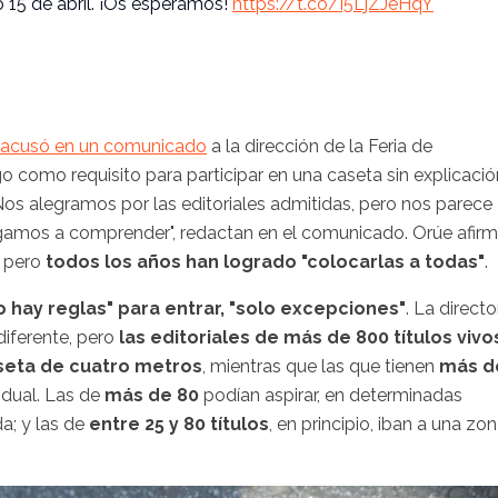
o 15 de abril. ¡Os esperamos!
https://t.co/I5LjZJeHqY
 acusó en un comunicado
a la dirección de la Feria de
o como requisito para participar en una caseta sin explicació
os alegramos por las editoriales admitidas, pero nos parece
gamos a comprender", redactan en el comunicado. Orúe afir
, pero
todos los años han logrado "colocarlas a todas"
.
 hay reglas" para entrar, "solo excepciones"
. La directo
diferente, pero
las editoriales de más de 800 títulos vivo
aseta de cuatro metros
, mientras que las que tienen
más d
idual. Las de
más de 80
podían aspirar, en determinadas
a; y las de
entre 25 y 80 títulos
, en principio, iban a una zo