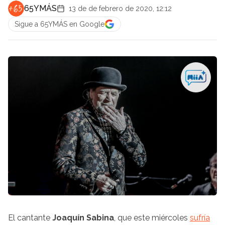
65YMÁS
13 de de febrero de 2020, 12:12
Sigue a 65YMÁS en Google
El cantante
Joaquín Sabina
, que este miércoles
sufría