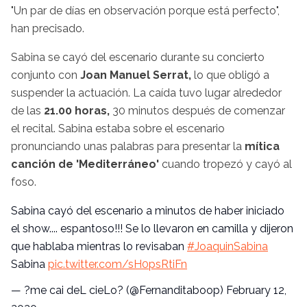
"Un par de días en observación porque está perfecto",
han precisado.
Sabina se cayó del escenario durante su concierto
conjunto con
Joan Manuel Serrat,
lo que obligó a
suspender la actuación. La caída tuvo lugar alrededor
de las
21.00 horas,
30 minutos después de comenzar
el recital. Sabina estaba sobre el escenario
pronunciando unas palabras para presentar la
mítica
canción de 'Mediterráneo'
cuando tropezó y cayó al
foso.
Sabina cayó del escenario a minutos de haber iniciado
el show.... espantoso!!! Se lo llevaron en camilla y dijeron
que hablaba mientras lo revisaban
#JoaquinSabina
Sabina
pic.twitter.com/sH0psRtiFn
— ?me cai deL cieLo? (@Fernanditaboop)
February 12,