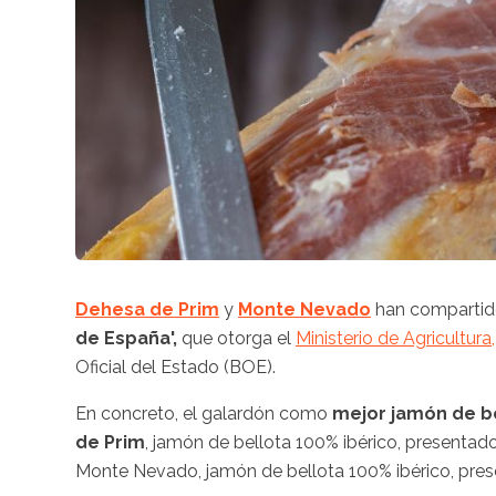
Dehesa de Prim
y
Monte Nevado
han compartido
de España',
que otorga el
Ministerio de Agricultur
Oficial del Estado (BOE).
En concreto, el galardón como
mejor jamón de be
de Prim
, jamón de bellota 100% ibérico, present
Monte Nevado, jamón de bellota 100% ibérico, pre