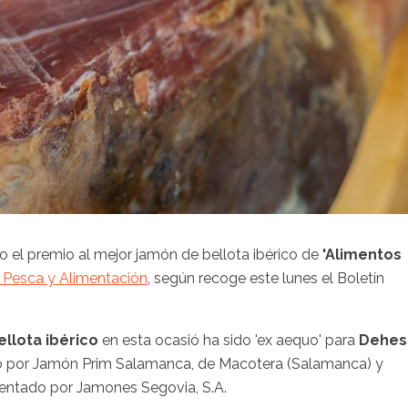
 el premio al mejor jamón de bellota ibérico de
'Alimentos
a, Pesca y Alimentación
, según recoge este lunes el Boletín
llota ibérico
en esta ocasió ha sido 'ex aequo' para
Dehes
ado por Jamón Prim Salamanca, de Macotera (Salamanca) y
sentado por Jamones Segovia, S.A.