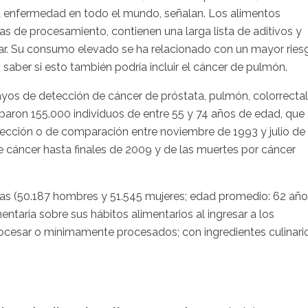
a enfermedad en todo el mundo, señalan. Los alimentos
s de procesamiento, contienen una larga lista de aditivos y
tar. Su consumo elevado se ha relacionado con un mayor ries
 saber si esto también podría incluir el cáncer de pulmón.
yos de detección de cáncer de próstata, pulmón, colorrectal
iparon 155.000 individuos de entre 55 y 74 años de edad, que
ección o de comparación entre noviembre de 1993 y julio de
e cáncer hasta finales de 2009 y de las muertes por cáncer
nas (50.187 hombres y 51.545 mujeres; edad promedio: 62 año
ntaria sobre sus hábitos alimentarios al ingresar a los
rocesar o mínimamente procesados; con ingredientes culinari