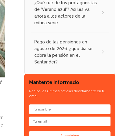
¿Qué fue de los protagonistas
de 'Verano azul'? Así les va
ahora a los actores de la
mítica serie
Pago de las pensiones en
agosto de 2026: ¿qué día se
cobra la pensión en el
Santander?
y
Mantente informado
Recibe las últimas noticias directamente en tu
email.
er
ue