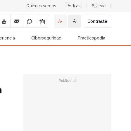
Quiénes somos
|
Podcast
|
65TeVe
|
A
A-
Contraste
eriencia
Ciberseguridad
Practicopedia
n