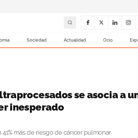
omía
Sociedad
Actualidad
Ocio
Exp
ltraprocesados se asocia a u
er inesperado
n 41% más de riesgo de cáncer pulmonar