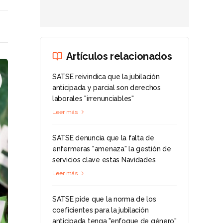
Artículos relacionados
SATSE reivindica que la jubilación
anticipada y parcial son derechos
laborales "irrenunciables"
Leer más
SATSE denuncia que la falta de
enfermeras "amenaza" la gestión de
servicios clave estas Navidades
Leer más
SATSE pide que la norma de los
coeficientes para la jubilación
anticipada tenga "enfoque de género"