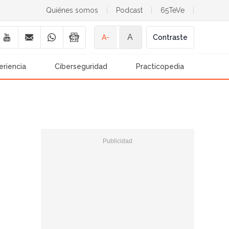
Quiénes somos
|
Podcast
|
65TeVe
|
A
A-
Contraste
eriencia
Ciberseguridad
Practicopedia
e