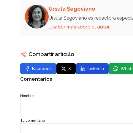
Úrsula Segoviano
Úrsula Segoviano es redactora especi
… saber más sobre el autor
Compartir artículo
Facebook
X
LinkedIn
What
Comentarios
Nombre
Tu comentario