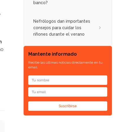
banco?
o
Nefrólogos dan importantes
consejos para cuidar los
riñones durante el verano
n
mo
Mantente informado
Recibe las últimas noticias directamente en tu
email.
Suscribirse