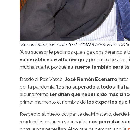
Vicente Sanz, presidente de CONJUPES. Foto: CO
"A su sucesor le pedimos que siga considerando 
vulnerable y de alto riesgo
y por tanto de atenc
mucha suerte, porque
su suerte también será la
Desde el País Vasco,
José Ramón Ecenarro
, pre
por la pandemia "
les ha superado a todos
. Illa 
alguna forma
tendrían que haber sido más sin
primer momento el nombre de
los expertos que 
Respecto al nuevo ocupante del Ministerio, desde N
residencias están ya vacunadas
nos permitan seg
porque nos necesitan. Algo que ha demostrado la