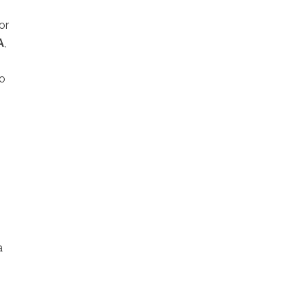
or
A
,
no
a