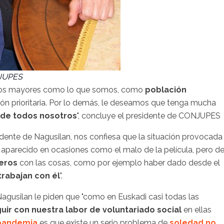
NJUPES
a los mayores como lo que somos, como
población
ión prioritaria. Por lo demás, le deseamos que tenga mucha
 de todos nosotros
", concluye el presidente de CONJUPES
sidente de Nagusilan, nos confiesa que la situación provocada
ha aparecido en ocasiones como el malo de la película, pero d
ceros
con las cosas, como por ejemplo haber dado desde el
trabajan con él
".
agusilan le piden que "como en Euskadi casi todas las
uir con nuestra labor de voluntariado social
en ellas
pandemia
es que existe un serio problema de
soledad no