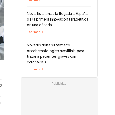
Leer más
Novartis anuncia la llegada a España
de la primera innovación terapéutica
en una década
Leer más
Novartis dona su fármaco
oncohematológico ruxolitinib para
tratar a pacientes graves con
coronavirus
Leer más
d
s.
e
en