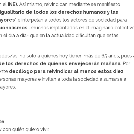
n el
INE
)
. Así mismo, reivindican mediante se manifiesto
 igualitario de todos los derechos humanos y las
ayores
” e interpelan a todos los actores de sociedad para
cionalismos
-muchos implantados en el imaginario colectiv
l día a día- que en la actualidad dificultan que estas
odos/as
, no solo a quienes hoy tienen más de 65 años, pues 
te de los derechos de quienes envejecerán mañana
. Por
iente
decálogo para reivindicar al menos estos diez
personas mayores e invitan a toda la sociedad a sumarse a
ayores.
te
.
 con quién quiero vivir.