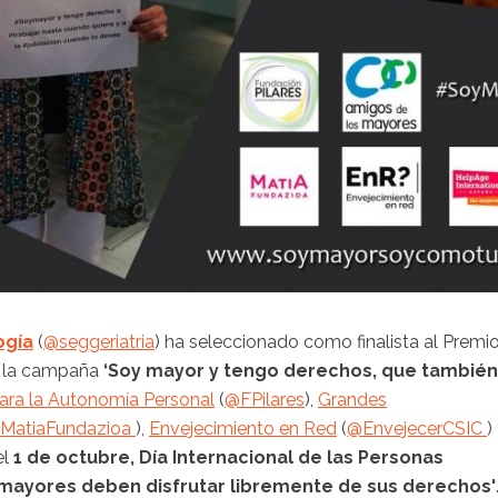
ogía
(
@
seggeriatria
) ha seleccionado como finalista al Premi
a la campaña
‘Soy mayor y tengo derechos, que también
para la Autonomía Personal
(
@
FPilares
),
Grandes
MatiaFundazioa
),
Envejecimiento en Red
(
@
EnvejecerCSIC
)
el
1 de octubre, Día Internacional de las Personas
mayores deben disfrutar libremente de sus derechos'