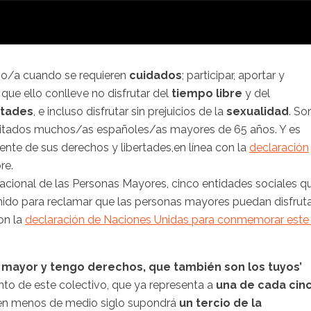
o/a
cuando se requieren
cuidados
; participar, aportar y
n que ello conlleve no disfrutar del
tiempo libre
y del
stades
, e incluso disfrutar sin prejuicios de la
sexualidad
. So
mitados
muchos/as
españoles/as
mayores de 65 años. Y es
ente de sus derechos y
libertades,en
línea con la
declaración
re.
rnacional de las Personas Mayores, cinco entidades sociales q
 unido para reclamar que las personas mayores puedan disfrut
on la
declaración de Naciones Unidas para conmemorar este
 mayor y tengo derechos, que también son los tuyos’
nto
de este colectivo, que ya representa a
una de cada cin
 en menos de medio siglo supondrá
un tercio de la