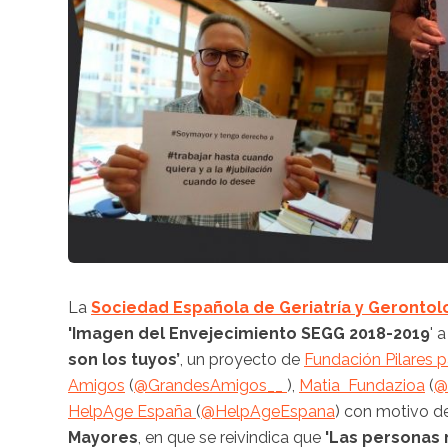
La
Sociedad Española de Geriatría y Gerontol
'Imagen del Envejecimiento
SEGG
2018-2019
' 
son los tuyos’
, un proyecto de
Fundación Pilares 
Amigos
(
@
GrandesAmigos
__
),
Matia
Fundazioa
(
@
HelpAge
España
(
@
HelpAgeEspana
) con motivo d
Mayores
, en que se reivindica que
'Las personas 