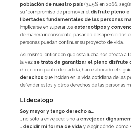
población de nuestro país
(
34,5
% en 2066, segú
su “compromiso de promover el
disfrute pleno e
libertades fundamentales de las personas m
implicarse en superar los
estereotipos y conven
de manera inconsciente, pasando desapercibidos en e
personas puedan continuar su proyecto de vida.
Así mismo, entienden que esta lucha nos afecta a
t
la vez
se trata de garantizar el pleno disfru
ello, como punto de partida, han elaborado el sigu
derechos
que inciden en la vida cotidiana de las 
defender estos y otros derechos de las personas m
El decálogo
Soy mayor y tengo derecho a…
… no sólo a envejecer, sino a
envejecer dignamen
…
decidir mi forma de vida
y elegir dónde, cómo y