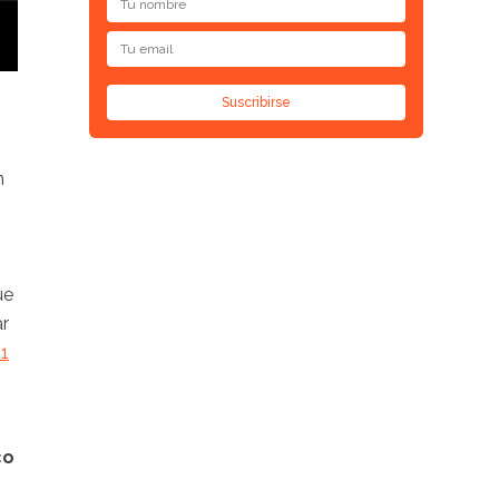
Suscribirse
n
ue
ar
 1
co