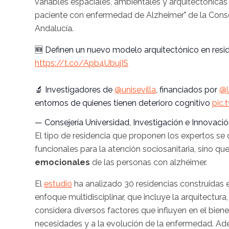
variables espaciales, ambientales y arquitectónicas 
paciente con enfermedad de Alzheimer" de la Consej
Andalucía.
🆕 Definen un nuevo modelo arquitectónico en resi
https://t.co/Apb4UbujIS
🔬 Investigadores de
@unisevilla
, financiados por
@U
entornos de quienes tienen deterioro cognitivo
pic.
— Consejería Universidad, Investigación e Innovac
El tipo de residencia que proponen los expertos se d
funcionales para la atención sociosanitaria, sino q
emocionales
de las personas con alzhéimer.
El
estudio
ha analizado 30 residencias construidas e
enfoque multidisciplinar, que incluye la arquitectura,
considera diversos factores que influyen en el bien
necesidades y a la evolución de la enfermedad. Ade