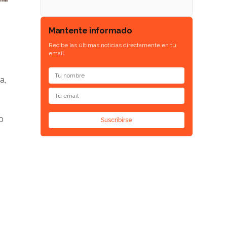
Mantente informado
Recibe las últimas noticias directamente en tu
email.
a,
0
Suscribirse
s