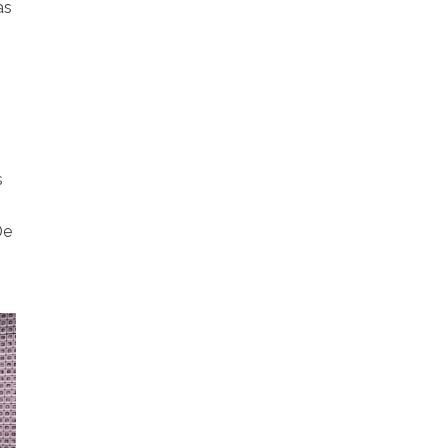
as
s
De