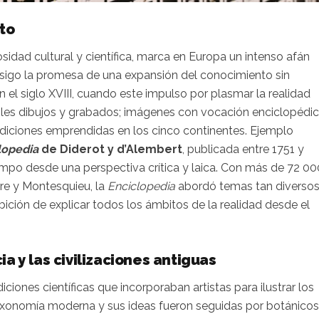
to
sidad cultural y científica, marca en Europa un intenso afán
sigo la promesa de una expansión del conocimiento sin
 el siglo XVIII, cuando este impulso por plasmar la realidad
tables dibujos y grabados; imágenes con vocación enciclopédic
pediciones emprendidas en los cinco continentes. Ejemplo
lopedia
de Diderot y d’Alembert
, publicada entre 1751 y
empo desde una perspectiva crítica y laica. Con más de 72 00
ire y Montesquieu, la
Enciclopedia
abordó temas tan diverso
ición de explicar todos los ámbitos de la realidad desde el
ia y las civilizaciones antiguas
iciones científicas que incorporaban artistas para ilustrar los
taxonomía moderna y sus ideas fueron seguidas por botánicos