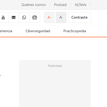
Quiénes somos
|
Podcast
|
65TeVe
|
A
A-
Contraste
eriencia
Ciberseguridad
Practicopedia
a