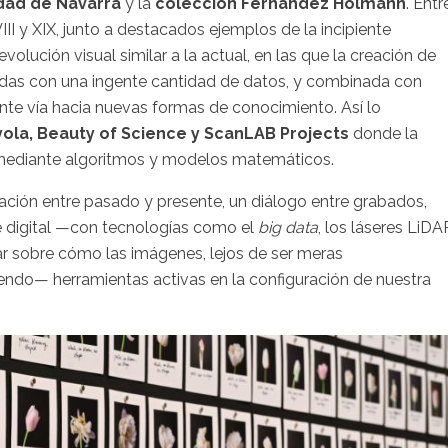
dad de Navarra
y la
colección Fernández Holmann
. Entr
III y XIX, junto a destacados ejemplos de la incipiente
evolución visual similar a la actual, en las que la creación de
nadas con una ingente cantidad de datos, y combinada con
ante vía hacia nuevas formas de conocimiento. Así lo
yola, Beauty of Science y
ScanLAB Projects
donde la
a mediante algoritmos y modelos matemáticos.
ación entre pasado y presente, un diálogo entre grabados,
e digital —con tecnologías como el
big data
, los láseres LiDA
ionar sobre cómo las imágenes, lejos de ser meras
endo— herramientas activas en la configuración de nuestra