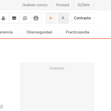
Quiénes somos
|
Podcast
|
65TeVe
|
A
A-
Contraste
eriencia
Ciberseguridad
Practicopedia
ad