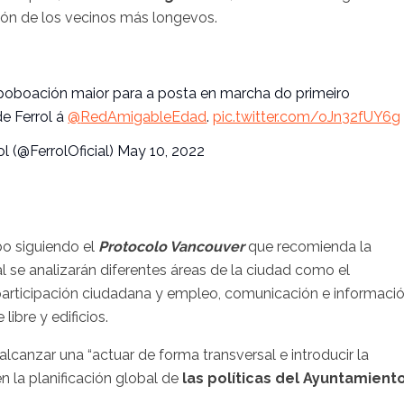
ción de los vecinos más longevos.
poboación
maior
para a posta en marcha do
primeiro
de
Ferrol
á
@
RedAmigableEdad
.
pic.twitter.com/oJn32fUY6g
ol
(@
FerrolOficial
)
May
10, 2022
bo siguiendo el
Protocolo Vancouver
que recomienda la
al se analizarán diferentes áreas de la ciudad como el
n, participación ciudadana y empleo, comunicación e informació
libre y edificios.
 alcanzar una “actuar de forma transversal e introducir la
n la planificación global de
las políticas del Ayuntamient