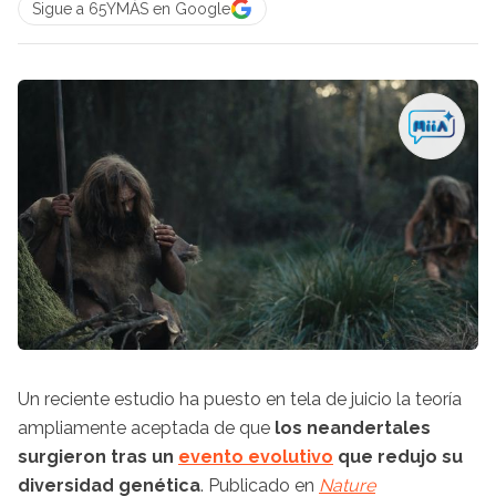
Sigue a 65YMÁS en Google
Un reciente estudio ha puesto en tela de juicio la teoría
ampliamente aceptada de que
los neandertales
surgieron tras un
evento evolutivo
que redujo su
diversidad genética
. Publicado en
Nature