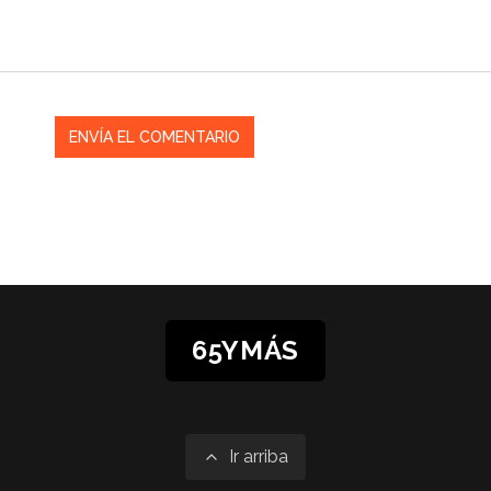
65YMÁS
Ir arriba