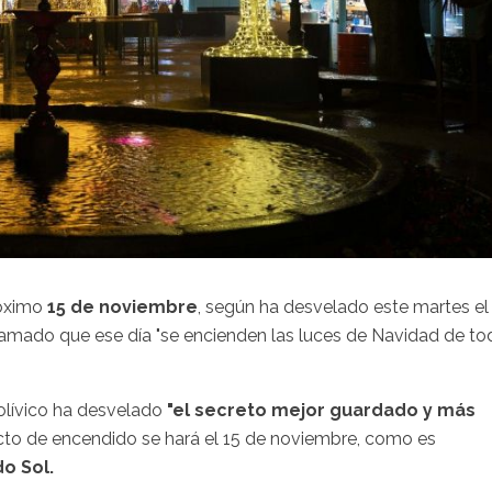
róximo
15 de noviembre
, según ha desvelado este martes el
lamado que ese día "se encienden las luces de Navidad de to
 olívico ha desvelado
"el secreto mejor guardado y más
cto de encendido se hará el 15 de noviembre, como es
do Sol.