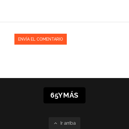
65YMÁS
Ir arriba