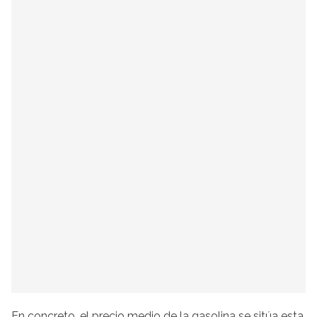
En concreto, el precio medio de la gasolina se sitúa esta