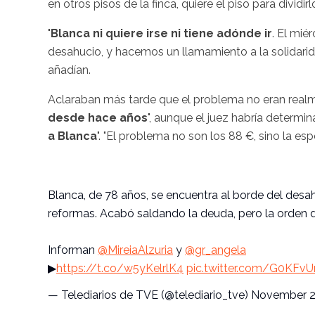
en otros pisos de la finca, quiere el piso para dividi
"
Blanca ni quiere irse ni tiene adónde ir
. El mié
desahucio, y hacemos un llamamiento a la solidaridad.
añadían.
Aclaraban más tarde que el problema no eran realm
desde hace años
", aunque el juez habría determin
a Blanca
". "El problema no son los 88 €, sino la es
Blanca, de 78 años, se encuentra al borde del desah
reformas. Acabó saldando la deuda, pero la orden d
Informan
@MireiaAlzuria
y
@gr_angela
▶
https://t.co/w5yKelrlK4
pic.twitter.com/G0KFvU
— Telediarios de TVE (@telediario_tve)
November 2