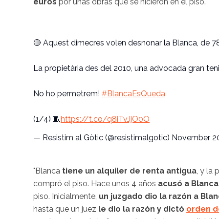
euros
por unas obras que se hicieron en el piso.
🔴 Aquest dimecres volen desnonar la Blanca, de 78 
La propietària des del 2010, una advocada gran ten
No ho permetrem!
#BlancaEsQueda
(1/4) 🧵
https://t.co/q8iTvJjO0O
— Resistim al Gòtic (@resistimalgotic)
November 20
"Blanca
tiene un alquiler de renta antigua
, y la
compró el piso. Hace unos 4 años
acusó a Blanca
piso. Inicialmente,
un juzgado dio la razón a Bla
hasta que un juez
le dio la razón y dictó
orden d