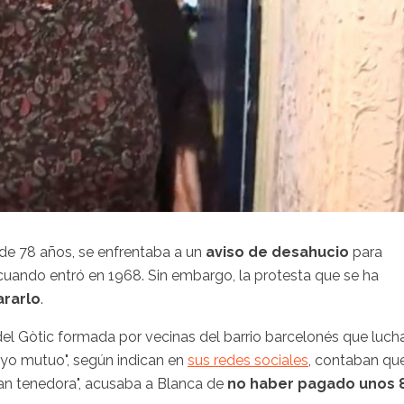
de 78 años, se enfrentaba a un
aviso de desahucio
para
 cuando entró en 1968. Sin embargo, la protesta que se ha
ararlo
.
del Gòtic formada por vecinas del barrio barcelonés que luch
poyo mutuo", según indican en
sus redes sociales
, contaban qu
ran tenedora", acusaba a Blanca de
no haber pagado unos 