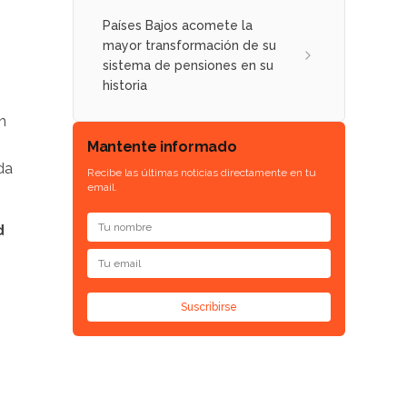
Países Bajos acomete la
mayor transformación de su
sistema de pensiones en su
historia
n
Mantente informado
da
Recibe las últimas noticias directamente en tu
email.
d
.
Suscribirse