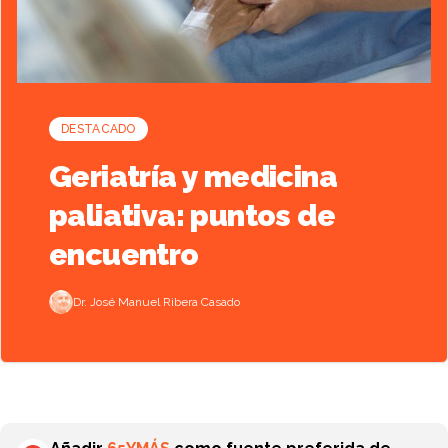
DESTACADO
Geriatría y medicina
paliativa: puntos de
encuentro
Dr. José Manuel Ribera Casado