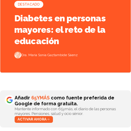
DESTACADO
Diabetes en personas
mayores: el reto de la
educación
Dra. María Sonia Gaztambide Sáenz
Añadir
65YMÁS
como fuente preferida de
Google de forma gratuita.
Mantente informado con 65ymás, el diario de las personas
mayores. Pensiones, salud y ocio sénior.
ACTIVAR AHORA